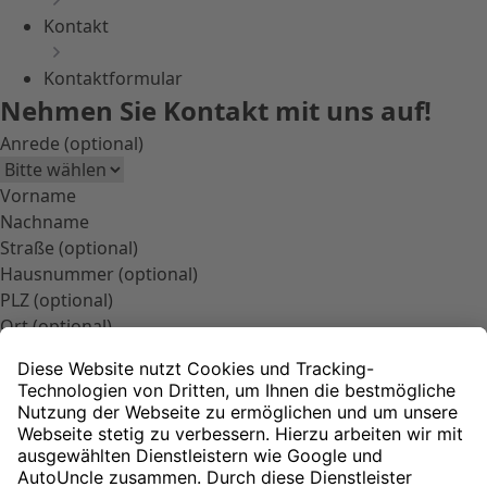
Kontakt
Kontaktformular
Nehmen Sie Kontakt mit uns auf!
Anrede (optional)
Vorname
Nachname
Straße (optional)
Hausnummer (optional)
PLZ (optional)
Ort (optional)
Telefon/Mobil
E-Mail Adresse
Meine Mitteilung
Ich habe die
Datenschutzhinweise
gelesen und