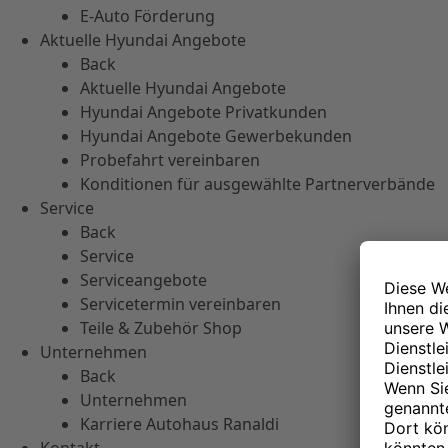
E-Auto Förderung
Aktuelle Hyundai Angebote
Back
Aktuelle Hyundai Angebote
Hyundai Angebote Privatkunden
Hyundai Angebote Gewerbekunden
Probefahrt vereinbaren
Konditionen für ausgewählte Partnerverbände
Service
Back
Service
Serviceangebote
Servicetermin vereinbaren
Teile & Zubehör Shop
Unternehmen
Back
Unternehmen
Karriere Autohaus Ranaldi