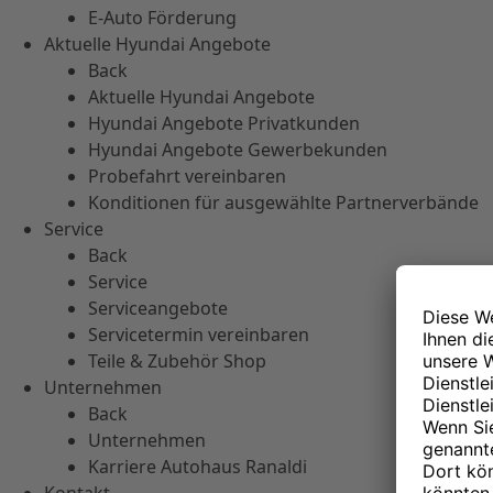
E-Auto Förderung
Aktuelle Hyundai Angebote
Back
Aktuelle Hyundai Angebote
Hyundai Angebote Privatkunden
Hyundai Angebote Gewerbekunden
Probefahrt vereinbaren
Konditionen für ausgewählte Partnerverbände
Service
Back
Service
Serviceangebote
Servicetermin vereinbaren
Teile & Zubehör Shop
Unternehmen
Back
Unternehmen
Karriere Autohaus Ranaldi